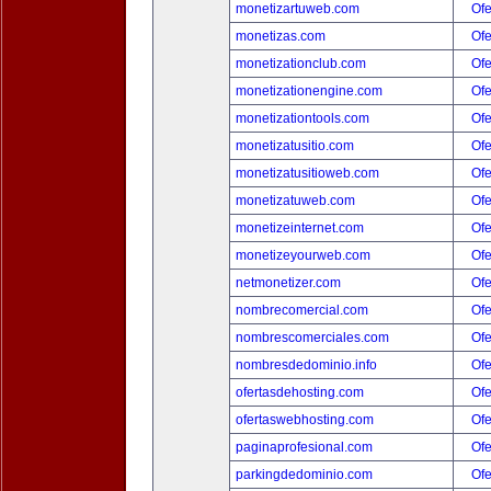
monetizartuweb.com
Ofe
monetizas.com
Ofe
monetizationclub.com
Ofe
monetizationengine.com
Ofe
monetizationtools.com
Ofe
monetizatusitio.com
Ofe
monetizatusitioweb.com
Ofe
monetizatuweb.com
Ofe
monetizeinternet.com
Ofe
monetizeyourweb.com
Ofe
netmonetizer.com
Ofe
nombrecomercial.com
Ofe
nombrescomerciales.com
Ofe
nombresdedominio.info
Ofe
ofertasdehosting.com
Ofe
ofertaswebhosting.com
Ofe
paginaprofesional.com
Ofe
parkingdedominio.com
Ofe