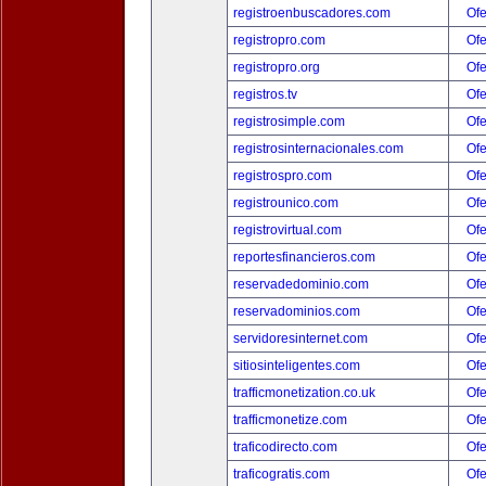
registroenbuscadores.com
Ofe
registropro.com
Ofe
registropro.org
Ofe
registros.tv
Ofe
registrosimple.com
Ofe
registrosinternacionales.com
Ofe
registrospro.com
Ofe
registrounico.com
Ofe
registrovirtual.com
Ofe
reportesfinancieros.com
Ofe
reservadedominio.com
Ofe
reservadominios.com
Ofe
servidoresinternet.com
Ofe
sitiosinteligentes.com
Ofe
trafficmonetization.co.uk
Ofe
trafficmonetize.com
Ofe
traficodirecto.com
Ofe
traficogratis.com
Ofe