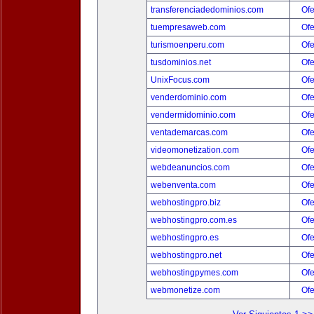
transferenciadedominios.com
Ofe
tuempresaweb.com
Ofe
turismoenperu.com
Ofe
tusdominios.net
Ofe
UnixFocus.com
Ofe
venderdominio.com
Ofe
vendermidominio.com
Ofe
ventademarcas.com
Ofe
videomonetization.com
Ofe
webdeanuncios.com
Ofe
webenventa.com
Ofe
webhostingpro.biz
Ofe
webhostingpro.com.es
Ofe
webhostingpro.es
Ofe
webhostingpro.net
Ofe
webhostingpymes.com
Ofe
webmonetize.com
Ofe