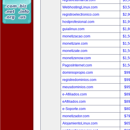
registresumarca.com
$3,
WebhostingLinux.com
$3,
registroelectronico.com
$2,
hostprofesional.com
$1,
guialinux.com
$1,
monetizacao.com
$1,
monetizare.com
$1,
monetizate.com
$1,
monetizenow.com
$1,
PagosInternet.com
$1,
dominiopropio.com
$9
registredominios.com
$9
meusdominios.com
$9
e-Afiliados.com
$8
eAfiliados.com
$8
e-Soporte.com
$8
monetizador.com
$7
AlojamientoLinux.com
$6