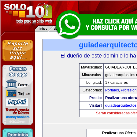
guiadearquitect
El dueño de este dominio lo ha
Mayusculas:
GUIADEARQUITE
Minusculas:
guiadearquitectos
Longitud:
17 caracteres
Categorias:
Portales
,
Profesio
Precio:
Realizar una ofert
Visitar!
guiadearquitecto
Serán consideradas ofer
Realizar una Oferta