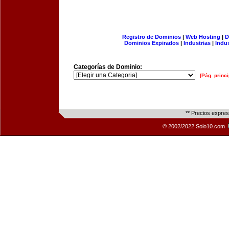
Registro de Dominios
|
Web Hosting
|
D
Dominios Expirados
|
Industrias
|
Indu
Categorías de Dominio:
[Pág. princi
** Precios expre
© 2002/2022 Solo10.com