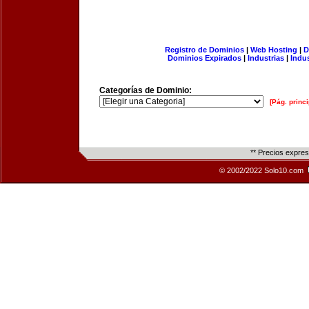
Registro de Dominios
|
Web Hosting
|
D
Dominios Expirados
|
Industrias
|
Indu
Categorías de Dominio:
[Pág. princi
** Precios expre
© 2002/2022 Solo10.com